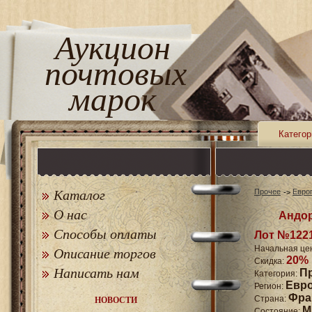
Аукцион
почтовых
марок
Категор
Каталог
Прочее
Евро
О нас
Андор
Способы оплаты
Лот №122
Начальная це
Описание торгов
20%
Скидка:
Написать нам
П
Категория:
Евр
Регион:
Фра
Страна:
НОВОСТИ
M
Состояние: