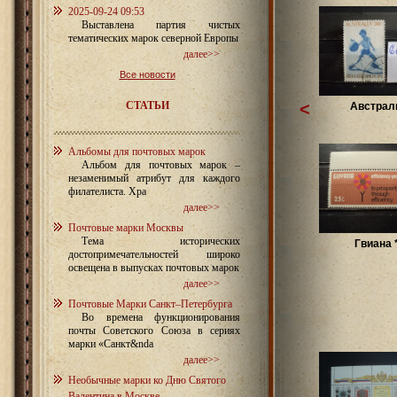
2025-09-24 09:53
Выставлена партия чистых
тематических марок северной Европы
далее>>
Все новости
СТАТЬИ
<
Австрал
Альбомы для почтовых марок
Альбом для почтовых марок –
незаменимый атрибут для каждого
филателиста. Хра
далее>>
Почтовые марки Москвы
Тема исторических
Гвиана 
достопримечательностей широко
освещена в выпусках почтовых марок
далее>>
Почтовые Марки Санкт–Петербурга
Во времена функционирования
почты Советского Союза в сериях
марки «Санкт&nda
далее>>
Необычные марки ко Дню Святого
Валентина в Москве