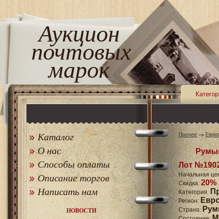
Аукцион
почтовых
марок
Категор
Каталог
Прочее
Евро
О нас
Румын
Способы оплаты
Лот №190
Начальная це
Описание торгов
20%
Скидка:
Написать нам
П
Категория:
Евр
Регион:
Рум
Страна:
НОВОСТИ
M
Состояние: