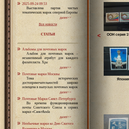
2025-09-24 09:53
Выставлена партия чистых
тематических марок северной Европы
далее>>
Все новости
СТАТЬИ
<
ООН серия 19
Альбомы для почтовых марок
Альбом для почтовых марок –
незаменимый атрибут для каждого
филателиста. Хра
далее>>
Почтовые марки Москвы
Тема исторических
Япони
достопримечательностей широко
освещена в выпусках почтовых марок
далее>>
Почтовые Марки Санкт–Петербурга
Во времена функционирования
почты Советского Союза в сериях
марки «Санкт&nda
далее>>
Необычные марки ко Дню Святого
Валентина в Москве