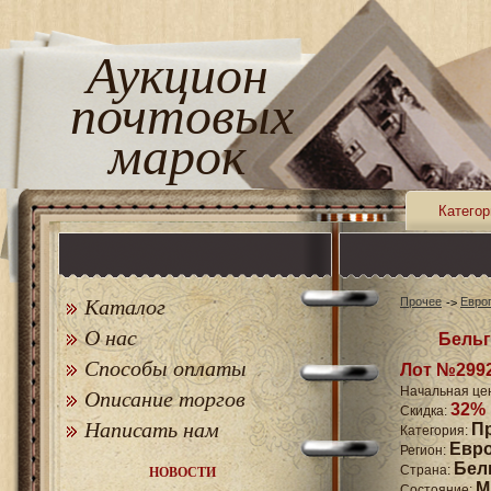
Аукцион
почтовых
марок
Категор
Каталог
Прочее
Евро
О нас
Бельг
Способы оплаты
Лот №299
Начальная це
Описание торгов
32%
Скидка:
Написать нам
П
Категория:
Евр
Регион:
Бел
Страна:
НОВОСТИ
M
Состояние: