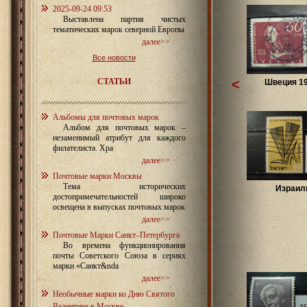
2025-09-24 09:53
Выставлена партия чистых
тематических марок северной Европы
далее>>
Все новости
СТАТЬИ
<
Швеция 1
Альбомы для почтовых марок
Альбом для почтовых марок –
незаменимый атрибут для каждого
филателиста. Хра
далее>>
Почтовые марки Москвы
Тема исторических
Израил
достопримечательностей широко
освещена в выпусках почтовых марок
далее>>
Почтовые Марки Санкт–Петербурга
Во времена функционирования
почты Советского Союза в сериях
марки «Санкт&nda
далее>>
Необычные марки ко Дню Святого
Валентина в Москве