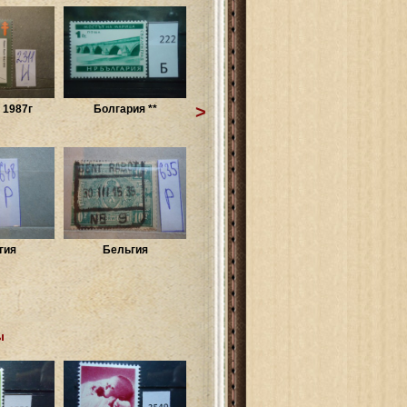
>
 1987г
Болгария **
гия
Бельгия
ы