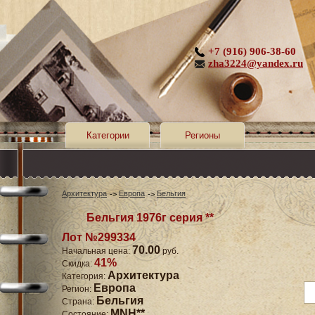
+7 (916) 906-38-60
zha3224@yandex.ru
Категории
Регионы
Архитектура
Европа
Бельгия
Бельгия 1976г серия **
Лот №299334
70.00
Начальная цена:
руб.
41%
Скидка:
Архитектура
Категория:
Европа
Регион:
Бельгия
Страна:
MNH**
Состояние: