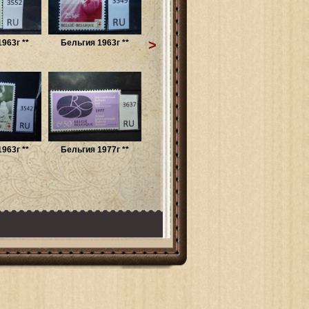
>
963г **
Бельгия 1963г **
963г **
Бельгия 1977г **