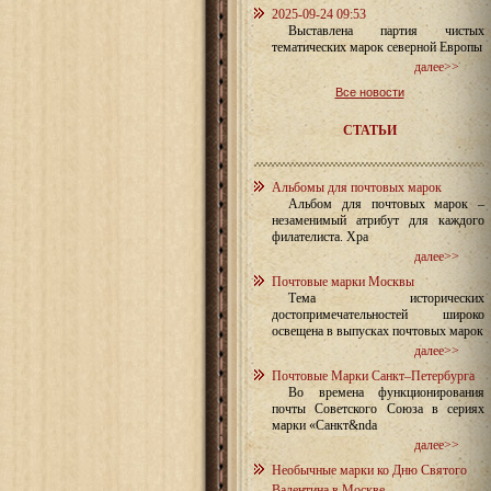
2025-09-24 09:53
Выставлена партия чистых
тематических марок северной Европы
далее>>
Все новости
СТАТЬИ
Альбомы для почтовых марок
Альбом для почтовых марок –
незаменимый атрибут для каждого
филателиста. Хра
далее>>
Почтовые марки Москвы
Тема исторических
достопримечательностей широко
освещена в выпусках почтовых марок
далее>>
Почтовые Марки Санкт–Петербурга
Во времена функционирования
почты Советского Союза в сериях
марки «Санкт&nda
далее>>
Необычные марки ко Дню Святого
Валентина в Москве