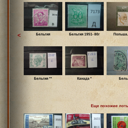
<
Бельгия
Бельгия 1951- 80г
Польша.
Бельгия **
Канада *
Бель
Еще похожие лот