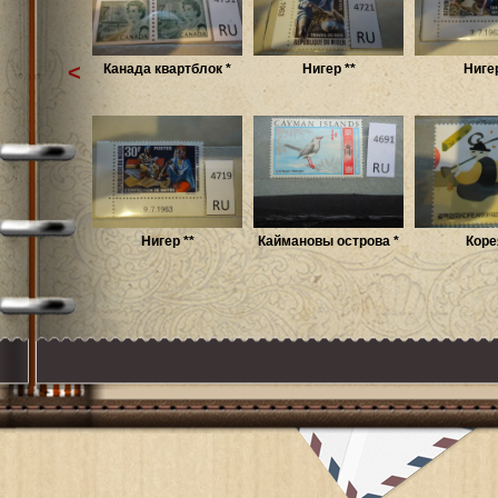
<
Канада квартблок *
Нигер **
Нигер
Нигер **
Каймановы острова *
Коре