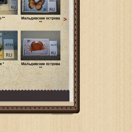
>
 **
Мальдивские острова
**
я *
Мальдивские острова
**