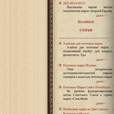
2025-09-24 09:53
Выставлена партия чистых
тематических марок северной Европы
далее>>
Все новости
СТАТЬИ
Альбомы для почтовых марок
Альбом для почтовых марок –
незаменимый атрибут для каждого
филателиста. Хра
далее>>
Почтовые марки Москвы
Тема исторических
достопримечательностей широко
освещена в выпусках почтовых марок
далее>>
Почтовые Марки Санкт–Петербурга
Во времена функционирования
почты Советского Союза в сериях
марки «Санкт&nda
далее>>
Необычные марки ко Дню Святого
Валентина в Москве