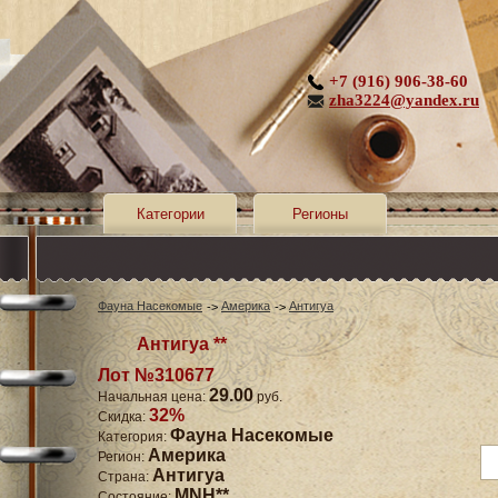
+7 (916) 906-38-60
zha3224@yandex.ru
Категории
Регионы
Фауна Насекомые
Америка
Антигуа
Антигуа **
Лот №310677
29.00
Начальная цена:
руб.
32%
Скидка:
Фауна Насекомые
Категория:
Америка
Регион:
Антигуа
Страна:
MNH**
Состояние: