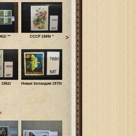
>
62г **
СССР 1989г *
 1982г
Новая Зеландия 1970г
ы