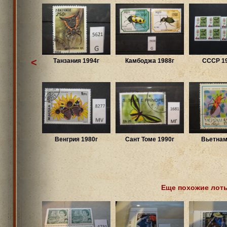
<
Танзания 1994г
Камбоджа 1988г
СССР 19
Венгрия 1980г
Сант Томе 1990г
Вьетнам
Еще похожие лот