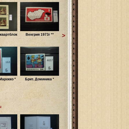
>
квартблок
Венгрия 1973г **
Марокко *
Брит. Доминика *
ы