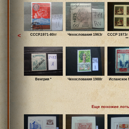
<
CCCР.1971-80гг
Чехословакия 1963г
СССР 1973г 
**
Венгрия *
Чехословакия 1988г
Испанское 
Еще похожие лот