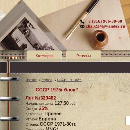
+7 (916) 906-38-60
zha3224@yandex.ru
Категории
Регионы
Прочее
Европа
СССР 1971-80гг.
СССР 1975г блок *
Лот №329482
127.50
Начальная цена:
руб.
25%
Скидка:
Прочее
Категория:
Европа
Регион:
СССР 1971-80гг.
Страна:
MNG*
Состояние: