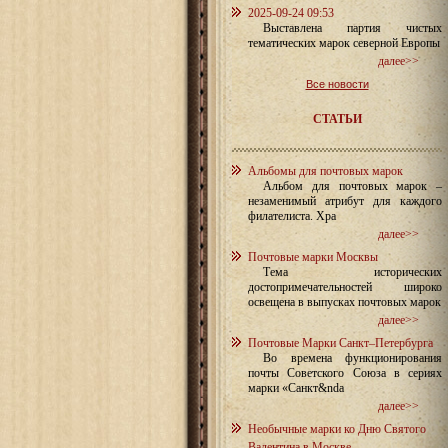
2025-09-24 09:53
Выставлена партия чистых
тематических марок северной Европы
далее>>
Все новости
СТАТЬИ
Альбомы для почтовых марок
Альбом для почтовых марок –
незаменимый атрибут для каждого
филателиста. Хра
далее>>
Почтовые марки Москвы
Тема исторических
достопримечательностей широко
освещена в выпусках почтовых марок
далее>>
Почтовые Марки Санкт–Петербурга
Во времена функционирования
почты Советского Союза в сериях
марки «Санкт&nda
далее>>
Необычные марки ко Дню Святого
Валентина в Москве