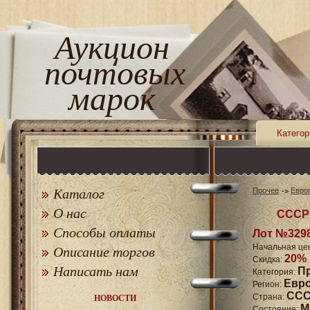
Аукцион
почтовых
марок
Категор
Каталог
Прочее
Евро
О нас
СССР 
Способы оплаты
Лот №329
Начальная це
Описание торгов
20%
Скидка:
Написать нам
П
Категория:
Евр
Регион:
СССР
Страна:
НОВОСТИ
M
Состояние: