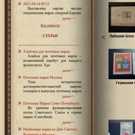
2025-09-24 09:53
Выставлена партия чистых
тематических марок северной Европы
далее>>
Все новости
СТАТЬИ
<
Либерия блок 
Альбомы для почтовых марок
Альбом для почтовых марок –
незаменимый атрибут для каждого
филателиста. Хра
далее>>
Почтовые марки Москвы
Тема исторических
Германия
достопримечательностей широко
освещена в выпусках почтовых марок
далее>>
Почтовые Марки Санкт–Петербурга
Во времена функционирования
почты Советского Союза в сериях
марки «Санкт&nda
далее>>
Необычные марки ко Дню Святого
Валентина в Москве