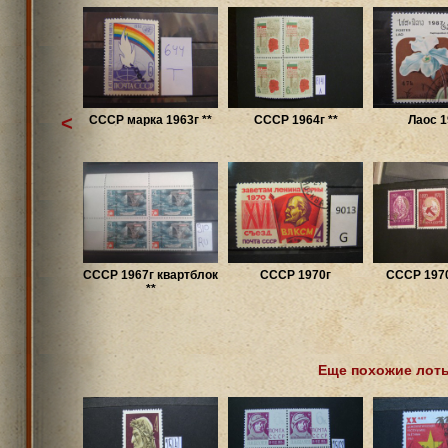
<
СССР марка 1963г **
СССР 1964г **
Лаос 1
СССР 1967г квартблок
СССР 1970г
СССР 1970
**
Еще похожие лот