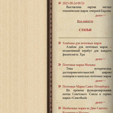
2025-09-24 09:53
Выставлена партия чистых
тематических марок северной Европы
далее>>
Все новости
СТАТЬИ
Альбомы для почтовых марок
Альбом для почтовых марок –
незаменимый атрибут для каждого
филателиста. Хра
далее>>
Почтовые марки Москвы
Тема исторических
достопримечательностей широко
освещена в выпусках почтовых марок
далее>>
Почтовые Марки Санкт–Петербурга
Во времена функционирования
почты Советского Союза в сериях
марки «Санкт&nda
далее>>
Необычные марки ко Дню Святого
Валентина в Москве