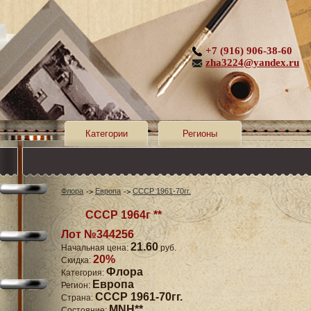
+7 (916) 906-38-60
zha3224@yandex.ru
Категории
Регионы
Флора
Европа
СССР 1961-70гг.
СССР 1964г **
Лот №344256
21.60
Начальная цена:
руб.
20%
Скидка:
Флора
Категория:
Европа
Регион:
СССР 1961-70гг.
Страна:
MNH**
Состояние: