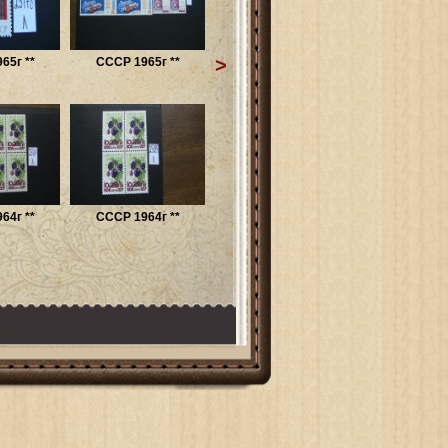
>
65г **
СССР 1965г **
64г **
СССР 1964г **