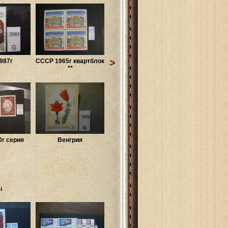
>
987г
СССР 1965г квартблок
**
г серия
Венгрия
ы