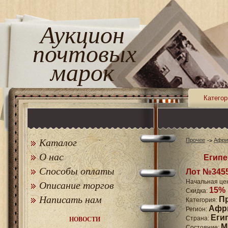
Аукцион
почтовых
марок
Категор
Каталог
Прочее
Афри
О нас
Египет
Способы оплаты
Лот №345
Начальная це
Описание торгов
15%
Скидка:
Написать нам
П
Категория:
Афр
Регион:
Еги
Страна:
НОВОСТИ
M
Состояние: