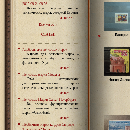
2025-09-24 09:53
Выставлена партия чистых
тематических марок северной Европы
далее>>
Все новости
СТАТЬИ
<
Венгрия 
Альбомы для почтовых марок
Альбом для почтовых марок –
незаменимый атрибут для каждого
филателиста. Хра
далее>>
Почтовые марки Москвы
Тема исторических
Новая Зелан
достопримечательностей широко
освещена в выпусках почтовых марок
далее>>
Почтовые Марки Санкт–Петербурга
Во времена функционирования
почты Советского Союза в сериях
марки «Санкт&nda
далее>>
Необычные марки ко Дню Святого
Валентина в Москве