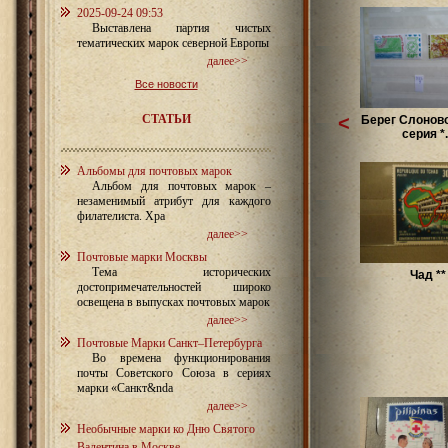
2025-09-24 09:53
Выставлена партия чистых
тематических марок северной Европы
далее>>
Все новости
СТАТЬИ
<
Берег Слоново
серия *.
Альбомы для почтовых марок
Альбом для почтовых марок –
незаменимый атрибут для каждого
филателиста. Хра
далее>>
Почтовые марки Москвы
Тема исторических
Чад **
достопримечательностей широко
освещена в выпусках почтовых марок
далее>>
Почтовые Марки Санкт–Петербурга
Во времена функционирования
почты Советского Союза в сериях
марки «Санкт&nda
далее>>
Необычные марки ко Дню Святого
Валентина в Москве