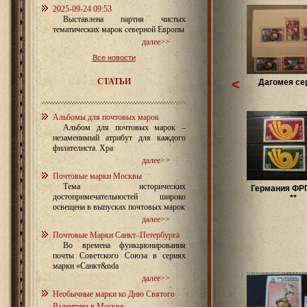
2025-09-24 09:53
Выставлена партия чистых
тематических марок северной Европы
далее>>
Все новости
СТАТЬИ
<
Дагомея сер
Альбомы для почтовых марок
Альбом для почтовых марок –
незаменимый атрибут для каждого
филателиста. Хра
далее>>
Почтовые марки Москвы
Тема исторических
Германия ФРГ
достопримечательностей широко
**
освещена в выпусках почтовых марок
далее>>
Почтовые Марки Санкт–Петербурга
Во времена функционирования
почты Советского Союза в сериях
марки «Санкт&nda
далее>>
Необычные марки ко Дню Святого
Валентина в Москве