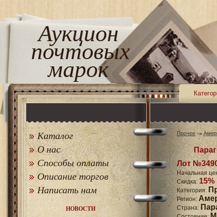
Аукцион
почтовых
марок
Категор
Каталог
Прочее
Амер
О нас
Параг
Способы оплаты
Лот №349
Начальная це
Описание торгов
15%
Скидка:
Написать нам
П
Категория:
Аме
Регион:
Пар
Страна:
НОВОСТИ
M
Состояние: