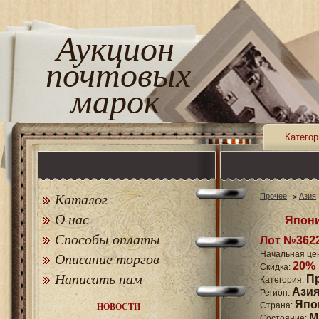
Аукцион
почтовых
марок
Категор
Каталог
Прочее
Азия
О нас
Япони
Способы оплаты
Лот №362
Начальная це
Описание торгов
20%
Скидка:
Написать нам
П
Категория:
Ази
Регион:
Япо
Страна:
НОВОСТИ
M
Состояние: