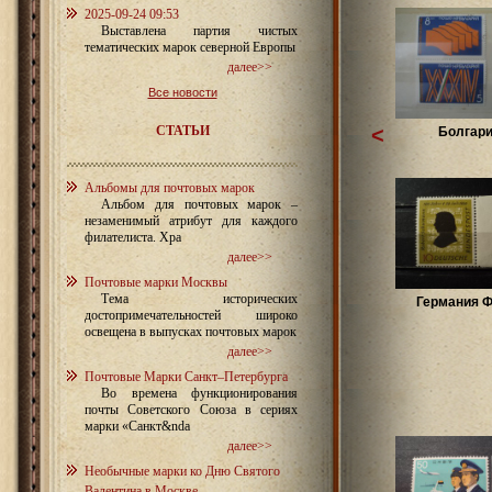
2025-09-24 09:53
Выставлена партия чистых
тематических марок северной Европы
далее>>
Все новости
СТАТЬИ
<
Болгар
Альбомы для почтовых марок
Альбом для почтовых марок –
незаменимый атрибут для каждого
филателиста. Хра
далее>>
Почтовые марки Москвы
Тема исторических
Германия Ф
достопримечательностей широко
освещена в выпусках почтовых марок
далее>>
Почтовые Марки Санкт–Петербурга
Во времена функционирования
почты Советского Союза в сериях
марки «Санкт&nda
далее>>
Необычные марки ко Дню Святого
Валентина в Москве