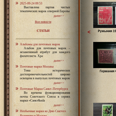
2025-09-24 09:53
Выставлена партия чистых
тематических марок северной Европы
далее>>
Все новости
СТАТЬИ
<
Румыния 19
Альбомы для почтовых марок
Альбом для почтовых марок –
незаменимый атрибут для каждого
филателиста. Хра
далее>>
Почтовые марки Москвы
Тема исторических
Германия
достопримечательностей широко
освещена в выпусках почтовых марок
далее>>
Почтовые Марки Санкт–Петербурга
Во времена функционирования
почты Советского Союза в сериях
марки «Санкт&nda
далее>>
Необычные марки ко Дню Святого
Валентина в Москве