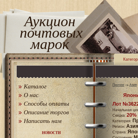
Аукцион
почтовых
марок
Категор
Каталог
Прочее
Азия
О нас
Япони
Способы оплаты
Лот №362
Начальная це
Описание торгов
20%
Скидка:
Написать нам
П
Категория:
Ази
Регион:
Япо
Страна:
НОВОСТИ
M
Состояние: