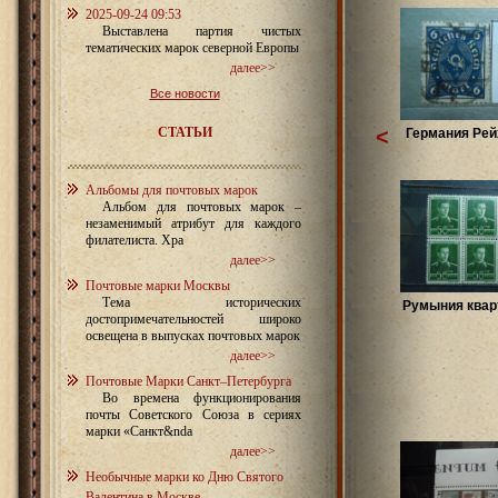
2025-09-24 09:53
Выставлена партия чистых
тематических марок северной Европы
далее>>
Все новости
СТАТЬИ
<
Германия Рей
Альбомы для почтовых марок
Альбом для почтовых марок –
незаменимый атрибут для каждого
филателиста. Хра
далее>>
Почтовые марки Москвы
Тема исторических
Румыния кварт
достопримечательностей широко
освещена в выпусках почтовых марок
далее>>
Почтовые Марки Санкт–Петербурга
Во времена функционирования
почты Советского Союза в сериях
марки «Санкт&nda
далее>>
Необычные марки ко Дню Святого
Валентина в Москве