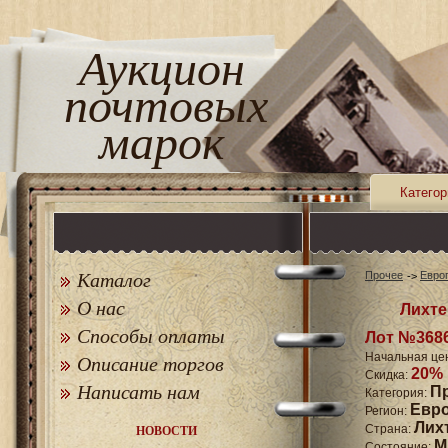
Аукцион
почтовых
марок
Категор
Каталог
Прочее
Евро
О нас
Лихте
Способы оплаты
Лот №368
Начальная це
Описание торгов
20%
Скидка:
Написать нам
П
Категория:
Евр
Регион:
Лих
Страна:
НОВОСТИ
M
Состояние: