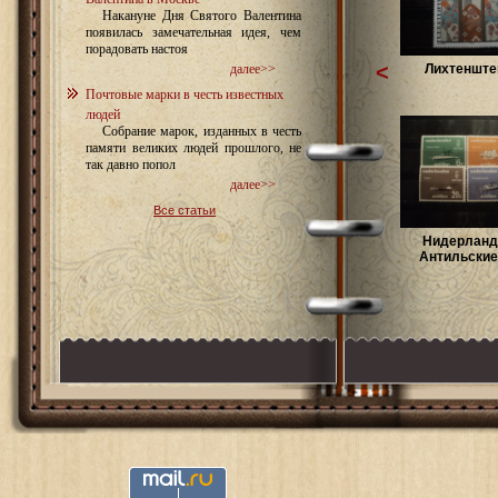
Накануне Дня Святого Валентина
появилась замечательная идея, чем
порадовать настоя
<
Лихтенштей
далее>>
Почтовые марки в честь известных
людей
Собрание марок, изданных в честь
памяти великих людей прошлого, не
так давно попол
далее>>
Все статьи
Нидерланд
Антильские 