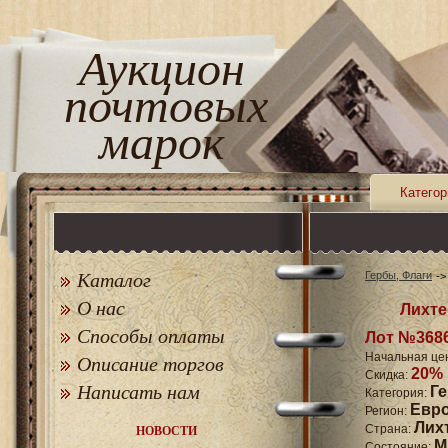
Аукцион
почтовых
марок
Категор
Каталог
Гербы, Флаги
О нас
Лихте
Способы оплаты
Лот №368
Начальная це
Описание торгов
20%
Скидка:
Написать нам
Г
Категория:
Евр
Регион:
Лих
Страна:
НОВОСТИ
M
Состояние: