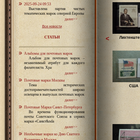
2025-09-24 09:53
Выставлена партия чистых
тематических марок северной Европы
далее>>
Все новости
СТАТЬИ
<
Лихтенштей
Альбомы для почтовых марок
Альбом для почтовых марок –
незаменимый атрибут для каждого
филателиста. Хра
далее>>
Почтовые марки Москвы
Тема исторических
США
достопримечательностей широко
освещена в выпусках почтовых марок
далее>>
Почтовые Марки Санкт–Петербурга
Во времена функционирования
почты Советского Союза в сериях
марки «Санкт&nda
далее>>
Необычные марки ко Дню Святого
Валентина в Москве