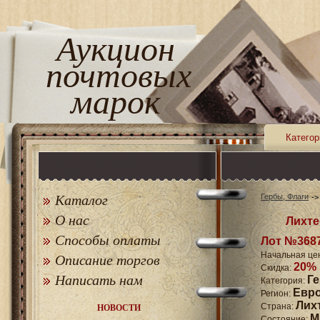
Аукцион
почтовых
марок
Категор
Каталог
Гербы, Флаги
О нас
Лихте
Способы оплаты
Лот №368
Начальная це
Описание торгов
20%
Скидка:
Написать нам
Г
Категория:
Евр
Регион:
Лих
Страна:
НОВОСТИ
M
Состояние: