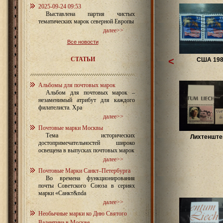
2025-09-24 09:53
Выставлена партия чистых
тематических марок северной Европы
далее>>
Все новости
СТАТЬИ
<
США 198
Альбомы для почтовых марок
Альбом для почтовых марок –
незаменимый атрибут для каждого
филателиста. Хра
далее>>
Почтовые марки Москвы
Тема исторических
Лихтенштей
достопримечательностей широко
освещена в выпусках почтовых марок
далее>>
Почтовые Марки Санкт–Петербурга
Во времена функционирования
почты Советского Союза в сериях
марки «Санкт&nda
далее>>
Необычные марки ко Дню Святого
Валентина в Москве