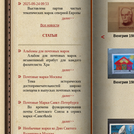
2025-09-24 09:53
Выставлена партия чистых
тематических марок северной Европы
далее>>
Все новости
СТАТЬИ
<
Венгрия 198
Альбомы для почтовых марок
Альбом для почтовых марок –
незаменимый атрибут для каждого
филателиста. Хра
далее>>
Почтовые марки Москвы
Тема исторических
Венгрия 198
достопримечательностей широко
освещена в выпусках почтовых марок
далее>>
Почтовые Марки Санкт–Петербурга
Во времена функционирования
почты Советского Союза в сериях
марки «Санкт&nda
далее>>
Необычные марки ко Дню Святого
Валентина в Москве