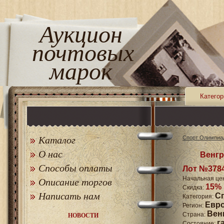
Аукцион
почтовых
марок
Категор
Каталог
Спорт Олимпиа
О нас
Венгр
Способы оплаты
Лот №378
Начальная це
Описание торгов
15%
Скидка:
Написать нам
С
Категория:
Евр
Регион:
Вен
Страна:
НОВОСТИ
г
Состояние: