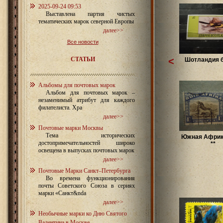
2025-09-24 09:53
Выставлена партия чистых
тематических марок северной Европы
далее>>
Все новости
СТАТЬИ
<
Шотландия б
Альбомы для почтовых марок
Альбом для почтовых марок –
незаменимый атрибут для каждого
филателиста. Хра
далее>>
Почтовые марки Москвы
Тема исторических
Южная Африк
достопримечательностей широко
**
освещена в выпусках почтовых марок
далее>>
Почтовые Марки Санкт–Петербурга
Во времена функционирования
почты Советского Союза в сериях
марки «Санкт&nda
далее>>
Необычные марки ко Дню Святого
Валентина в Москве