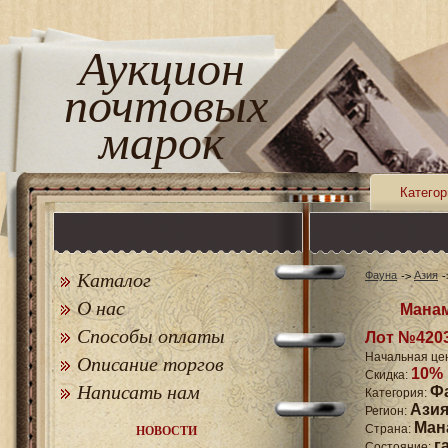
Аукцион
почтовых
марок
Категор
Каталог
Фауна
Азия
О нас
Манам
Способы оплаты
Лот №420
Начальная це
Описание торгов
10%
Скидка:
Написать нам
Ф
Категория:
Ази
Регион:
Ман
Страна:
НОВОСТИ
г
Состояние: