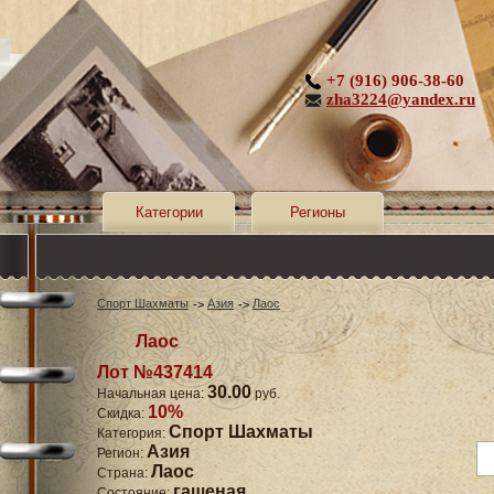
+7 (916) 906-38-60
zha3224@yandex.ru
Категории
Регионы
Спорт Шахматы
Азия
Лаос
Лаос
Лот №437414
30.00
Начальная цена:
руб.
10%
Скидка:
Спорт Шахматы
Категория:
Азия
Регион:
Лаос
Страна:
гашеная
Состояние: