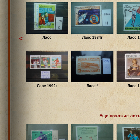
<
Лаос
Лаос 1984г
Лаос 1
Лаос 1992г
Лаос *
Лаос 1
Еще похожие лот