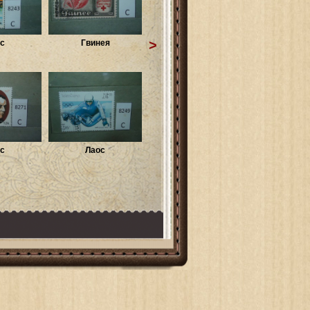
>
с
Гвинея
с
Лаос