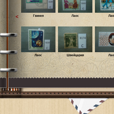
<
Гвинея
Лаос
Лао
Лаос
Швейцария
Лао