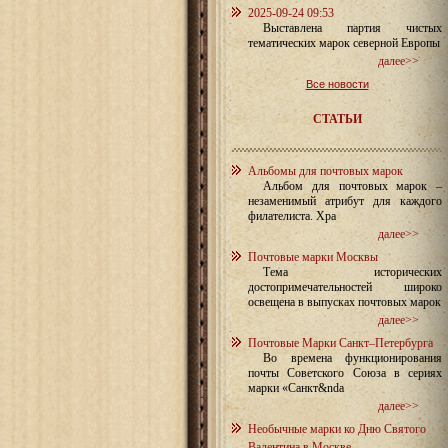
2025-09-24 09:53
Выставлена партия чистых
тематических марок северной Европы
далее>>
Все новости
СТАТЬИ
Альбомы для почтовых марок
Альбом для почтовых марок –
незаменимый атрибут для каждого
филателиста. Хра
далее>>
Почтовые марки Москвы
Тема исторических
достопримечательностей широко
освещена в выпусках почтовых марок
далее>>
Почтовые Марки Санкт–Петербурга
Во времена функционирования
почты Советского Союза в сериях
марки «Санкт&nda
далее>>
Необычные марки ко Дню Святого
Валентина в Москве