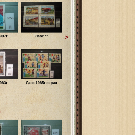
>
997г
Лаос **
983г
Лаос 1985г серия
ы