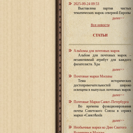
2025-09-24 09:53
Выставлена партия чистых
тематических марок северной Европы
далее>>
Все новости
СТАТЬИ
Альбомы для почтовых марок
Альбом для почтовых марок –
незаменимый атрибут для каждого
филателиста. Хра
далее>>
Почтовые марки Москвы
Тема исторических
достопримечательностей широко
освещена в выпусках почтовых марок
далее>>
Почтовые Марки Санкт–Петербурга
Во времена функционирования
почты Советского Союза в сериях
марки «Санкт&nda
далее>>
Необычные марки ко Дню Святого
Валентина в Москве