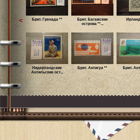
<
Брит. Гренада **
Брит. Багамские
Ирланд
острова **...
Нидерландские
Брит. Антигуа **
Брит. Ант
Антильские ост...