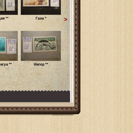
>
ия **
Гана *
игуа **
Нигер **