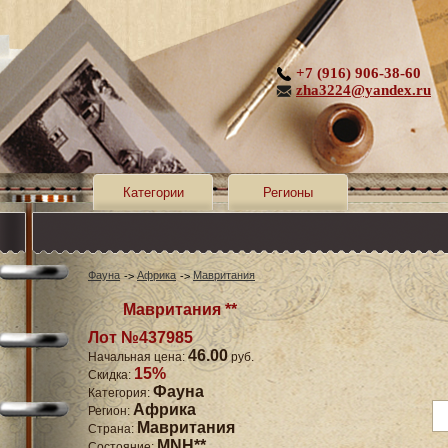
+7 (916) 906-38-60
zha3224@yandex.ru
Категории
Регионы
Фауна
Африка
Мавритания
Мавритания **
Лот №437985
46.00
Начальная цена:
руб.
15%
Скидка:
Фауна
Категория:
Африка
Регион:
Мавритания
Страна:
MNH**
Состояние: