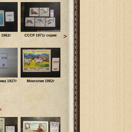
>
 1962г
СССР 1971г серия
ка 1927г
Монголия 1982г
ы