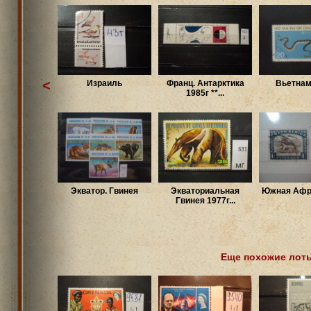
<
Израиль
Франц. Антарктика
Вьетнам
1985г **...
Экватор. Гвинея
Экваториальная
Южная Афри
Гвинея 1977г...
Еще похожие лот