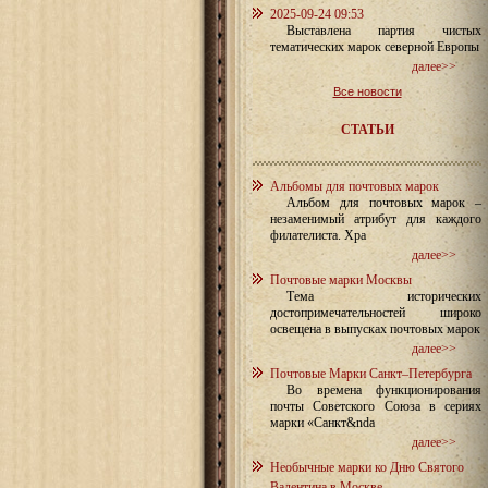
2025-09-24 09:53
Выставлена партия чистых
тематических марок северной Европы
далее>>
Все новости
СТАТЬИ
Альбомы для почтовых марок
Альбом для почтовых марок –
незаменимый атрибут для каждого
филателиста. Хра
далее>>
Почтовые марки Москвы
Тема исторических
достопримечательностей широко
освещена в выпусках почтовых марок
далее>>
Почтовые Марки Санкт–Петербурга
Во времена функционирования
почты Советского Союза в сериях
марки «Санкт&nda
далее>>
Необычные марки ко Дню Святого
Валентина в Москве