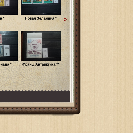
>
н *
Новая Зеландия *
енада *
Франц. Антарктика **