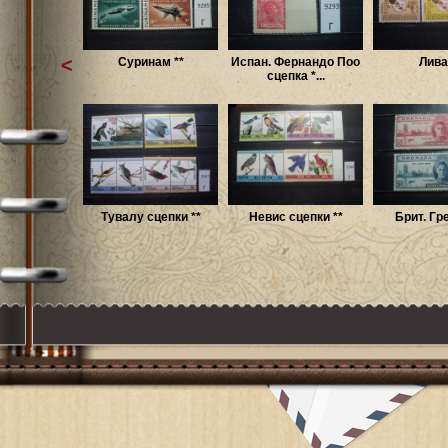
<
Суринам **
Испан. Фернандо Поо
Лива
сцепка *...
Тувалу сцепки **
Невис сцепки **
Брит. Гр