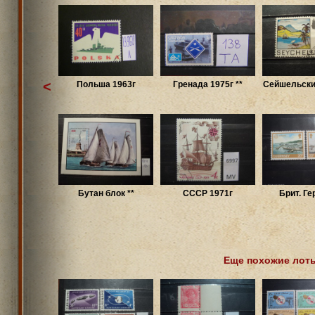
<
Польша 1963г
Гренада 1975г **
Сейшельски
Бутан блок **
СССР 1971г
Брит. Ге
Еще похожие лот