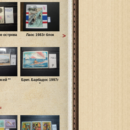
>
е острова
Лаос 1983г блок
рсей **
Брит. Барбадос 1997г
*
ы