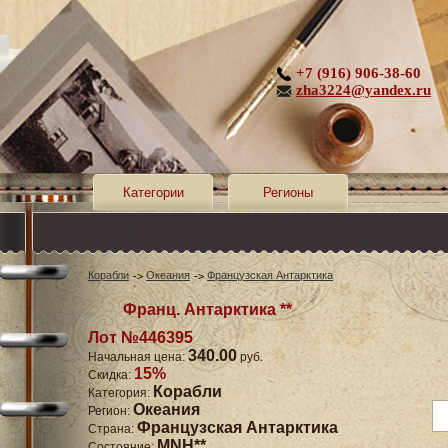
+7 (916) 906-38-60
zha3224@yandex.ru
Категории
Регионы
Корабли
Океания
Французская Антарктика
Франц. Антарктика **
Лот №446395
340.00
Начальная цена:
руб.
15%
Скидка:
Корабли
Категория:
Океания
Регион:
Французская Антарктика
Страна:
MNH**
Состояние: