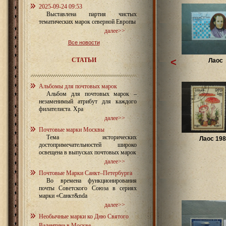
2025-09-24 09:53
Выставлена партия чистых
тематических марок северной Европы
далее>>
Все новости
СТАТЬИ
<
Лаос
Альбомы для почтовых марок
Альбом для почтовых марок –
незаменимый атрибут для каждого
филателиста. Хра
далее>>
Почтовые марки Москвы
Тема исторических
Лаос 198
достопримечательностей широко
освещена в выпусках почтовых марок
далее>>
Почтовые Марки Санкт–Петербурга
Во времена функционирования
почты Советского Союза в сериях
марки «Санкт&nda
далее>>
Необычные марки ко Дню Святого
Валентина в Москве