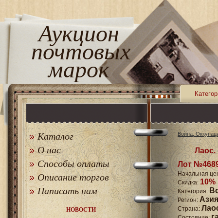
Аукцион
почтовых
марок
Категор
Каталог
Война, Оккупац
О нас
Лаос.
Способы оплаты
Лот №468
Начальная це
Описание торгов
10%
Скидка:
Написать нам
В
Категория:
Ази
Регион:
Лао
Страна:
НОВОСТИ
г
Состояние: