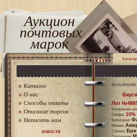
Аукцион
почтовых
марок
Категор
Каталог
Фауна Морская
О нас
Вирги
Способы оплаты
Лот №486
Начальная це
Описание торгов
10%
Скидка:
Написать нам
Ф
Категория:
Аме
Регион:
Бри
Страна:
НОВОСТИ
M
Состояние: