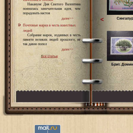
Накануне Дня Святого Валентина
появилась замечательная идея, чем
порадовать настоя
<
Сингапур
далее>>
Почтовые марки в честь известных
людей
Собрание марок, изданных в честь
памяти великих людей прошлого, не
так давно попол
далее>>
Все статьи
Брит. Домин