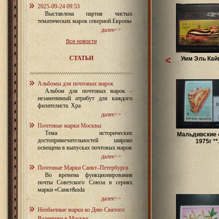
2025-09-24 09:53
Выставлена партия чистых
тематических марок северной Европы
далее>>
Все новости
СТАТЬИ
<
Умм Эль Кайв
Альбомы для почтовых марок
Альбом для почтовых марок –
незаменимый атрибут для каждого
филателиста. Хра
далее>>
Почтовые марки Москвы
Тема исторических
Мальдивские 
достопримечательностей широко
1975г **.
освещена в выпусках почтовых марок
далее>>
Почтовые Марки Санкт–Петербурга
Во времена функционирования
почты Советского Союза в сериях
марки «Санкт&nda
далее>>
Необычные марки ко Дню Святого
Валентина в Москве