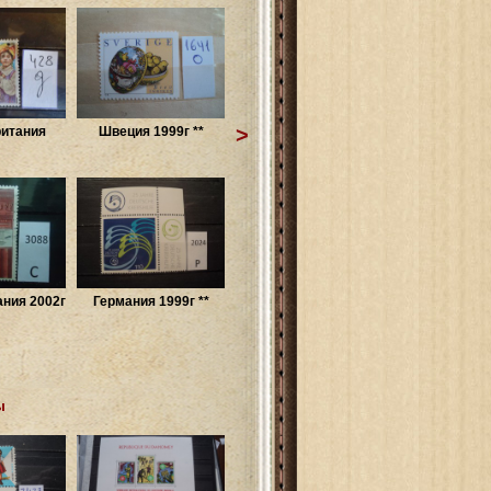
>
итания
Швеция 1999г **
ния 2002г
Германия 1999г **
ы