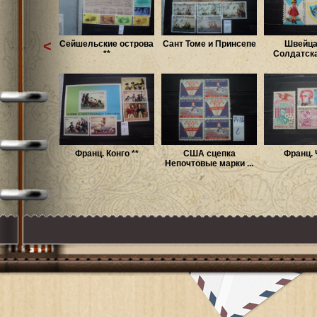
<
Сейшельские острова
Сант Томе и Принсепе
Швейцар
**
Солдатская
Франц. Конго **
США сцепка
Франц. 
Непочтовые марки ...