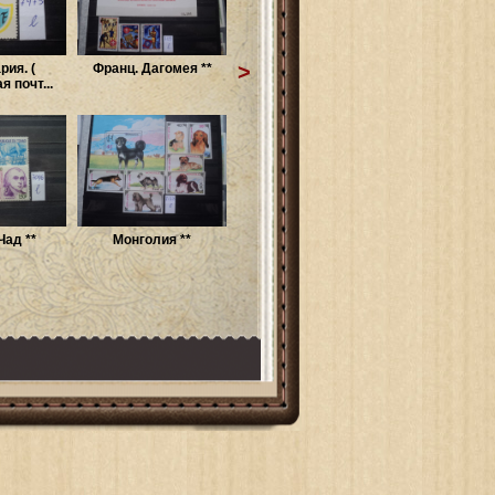
>
ия. (
Франц. Дагомея **
 почт...
Чад **
Монголия **