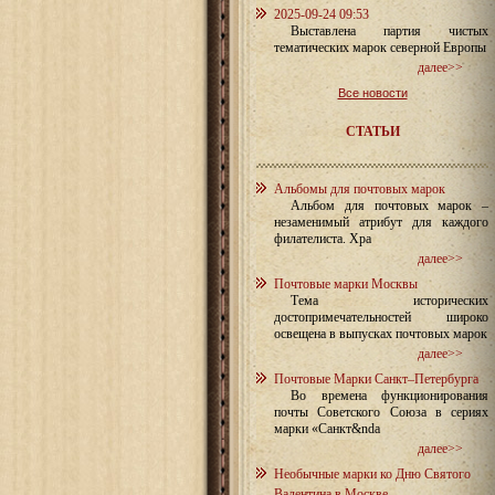
2025-09-24 09:53
Выставлена партия чистых
тематических марок северной Европы
далее>>
Все новости
СТАТЬИ
Альбомы для почтовых марок
Альбом для почтовых марок –
незаменимый атрибут для каждого
филателиста. Хра
далее>>
Почтовые марки Москвы
Тема исторических
достопримечательностей широко
освещена в выпусках почтовых марок
далее>>
Почтовые Марки Санкт–Петербурга
Во времена функционирования
почты Советского Союза в сериях
марки «Санкт&nda
далее>>
Необычные марки ко Дню Святого
Валентина в Москве