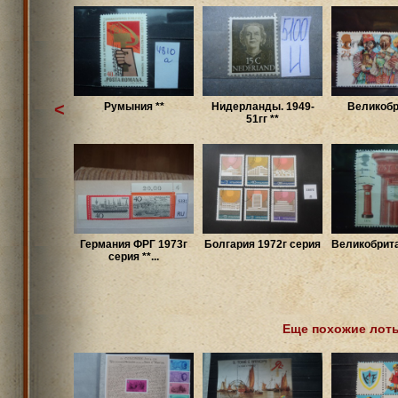
<
Румыния **
Нидерланды. 1949-
Великобр
51гг **
Германия ФРГ 1973г
Болгария 1972г серия
Великобрита
серия **...
Еще похожие лот