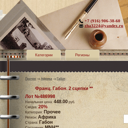
+7 (916) 906-38-60
zha3224@yandex.ru
Категории
Регионы
Прочее
Африка
Габон
Франц. Габон. 2 сцепки **
Лот №486998
448.00
Начальная цена:
руб.
20%
Скидка:
Прочее
Категория:
Африка
Регион:
Габон
Страна:
MNH**
Состояние: