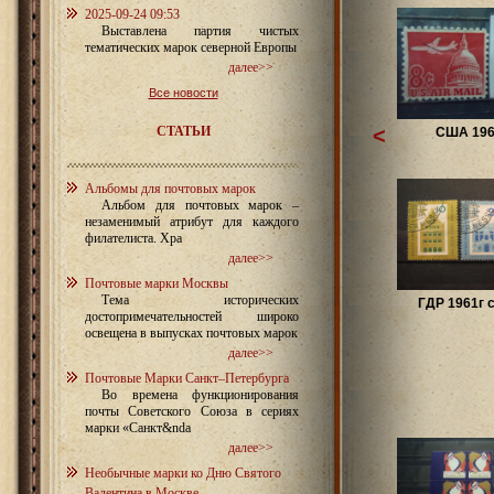
2025-09-24 09:53
Выставлена партия чистых
тематических марок северной Европы
далее>>
Все новости
СТАТЬИ
<
США 196
Альбомы для почтовых марок
Альбом для почтовых марок –
незаменимый атрибут для каждого
филателиста. Хра
далее>>
Почтовые марки Москвы
Тема исторических
ГДР 1961г 
достопримечательностей широко
освещена в выпусках почтовых марок
далее>>
Почтовые Марки Санкт–Петербурга
Во времена функционирования
почты Советского Союза в сериях
марки «Санкт&nda
далее>>
Необычные марки ко Дню Святого
Валентина в Москве