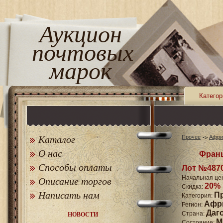
Аукцион
почтовых
марок
Категор
Каталог
Прочее
Афри
О нас
Франц
Способы оплаты
Лот №487
Начальная це
Описание торгов
20%
Скидка:
Написать нам
П
Категория:
Афр
Регион:
Даг
Страна:
НОВОСТИ
M
Состояние: