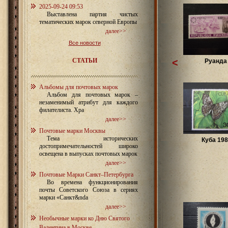
2025-09-24 09:53
Выставлена партия чистых
тематических марок северной Европы
далее>>
Все новости
СТАТЬИ
<
Руанда 
Альбомы для почтовых марок
Альбом для почтовых марок –
незаменимый атрибут для каждого
филателиста. Хра
далее>>
Почтовые марки Москвы
Тема исторических
Куба 198
достопримечательностей широко
освещена в выпусках почтовых марок
далее>>
Почтовые Марки Санкт–Петербурга
Во времена функционирования
почты Советского Союза в сериях
марки «Санкт&nda
далее>>
Необычные марки ко Дню Святого
Валентина в Москве