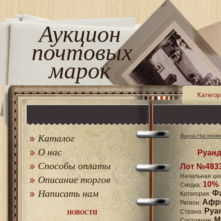
Аукцион
почтовых
марок
Категор
Каталог
Фауна Насеком
О нас
Руанд
Способы оплаты
Лот №493
Начальная це
Описание торгов
10%
Скидка:
Написать нам
Ф
Категория:
Афр
Регион:
Руа
Страна:
НОВОСТИ
M
Состояние: