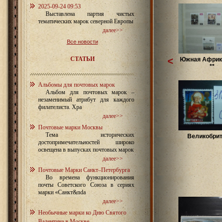
2025-09-24 09:53
Выставлена партия чистых
тематических марок северной Европы
далее>>
Все новости
СТАТЬИ
<
Южная Африк
**
Альбомы для почтовых марок
Альбом для почтовых марок –
незаменимый атрибут для каждого
филателиста. Хра
далее>>
Почтовые марки Москвы
Тема исторических
Великобри
достопримечательностей широко
освещена в выпусках почтовых марок
далее>>
Почтовые Марки Санкт–Петербурга
Во времена функционирования
почты Советского Союза в сериях
марки «Санкт&nda
далее>>
Необычные марки ко Дню Святого
Валентина в Москве