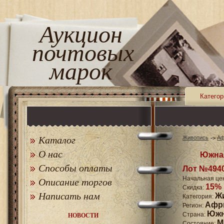
Аукцион
почтовых
марок
Категор
Каталог
Живопись
Аф
О нас
Южная
Способы оплаты
Лот №494
Начальная це
Описание торгов
15%
Скидка:
Написать нам
Ж
Категория:
Афр
Регион:
Южн
Страна:
НОВОСТИ
M
Состояние: