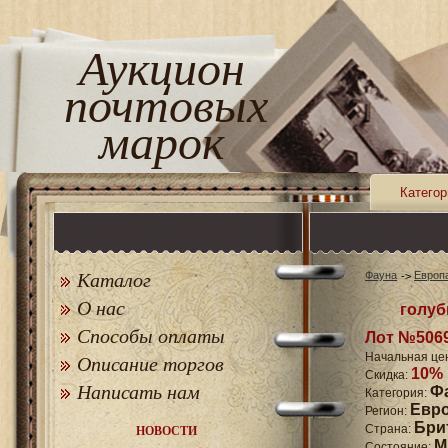
Аукцион
почтовых
марок
Категор
Каталог
Фауна
Европ
О нас
голуб
Способы оплаты
Лот №506
Начальная це
Описание торгов
10%
Скидка:
Написать нам
Ф
Категория:
Евр
Регион:
Бри
Страна:
НОВОСТИ
M
Состояние: