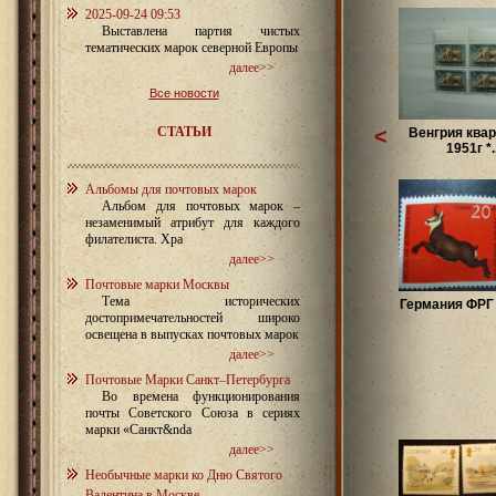
2025-09-24 09:53
Выставлена партия чистых
тематических марок северной Европы
далее>>
Все новости
СТАТЬИ
<
Венгрия квар
1951г *..
Альбомы для почтовых марок
Альбом для почтовых марок –
незаменимый атрибут для каждого
филателиста. Хра
далее>>
Почтовые марки Москвы
Тема исторических
Германия ФРГ 
достопримечательностей широко
освещена в выпусках почтовых марок
далее>>
Почтовые Марки Санкт–Петербурга
Во времена функционирования
почты Советского Союза в сериях
марки «Санкт&nda
далее>>
Необычные марки ко Дню Святого
Валентина в Москве