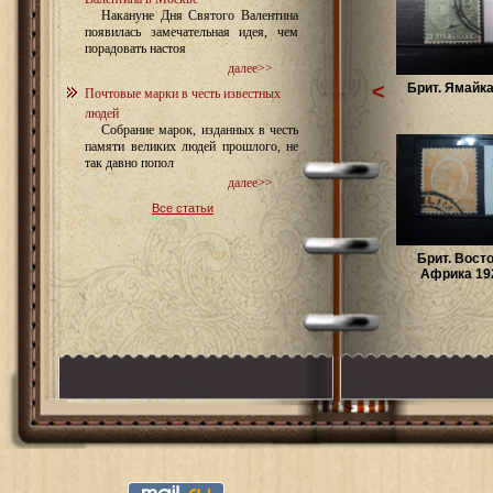
Накануне Дня Святого Валентина
появилась замечательная идея, чем
порадовать настоя
далее>>
<
Брит. Ямайка
Почтовые марки в честь известных
людей
Собрание марок, изданных в честь
памяти великих людей прошлого, не
так давно попол
далее>>
Все статьи
Брит. Вост
Африка 192