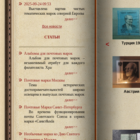
2025-09-24 09:53
Выставлена партия чистых
тематических марок северной Европы
далее>>
Все новости
СТАТЬИ
<
Турция 19
Альбомы для почтовых марок
Альбом для почтовых марок –
незаменимый атрибут для каждого
филателиста. Хра
далее>>
Почтовые марки Москвы
Тема исторических
достопримечательностей широко
Австрия 
освещена в выпусках почтовых марок
далее>>
Почтовые Марки Санкт–Петербурга
Во времена функционирования
почты Советского Союза в сериях
марки «Санкт&nda
далее>>
Необычные марки ко Дню Святого
Валентина в Москве