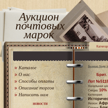
Аукцион
почтовых
марок
Категор
Каталог
Великие Люди, 
О нас
Брит.
Способы оплаты
Лот №511
Начальная це
Описание торгов
10%
Скидка:
Написать нам
Катего
Историче
Афр
Регион:
НОВОСТИ
Бри
Страна: