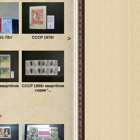
>
1-70гг
СССР 1970г
квартблок
СССР 1966г квартблок
серия *...
ы