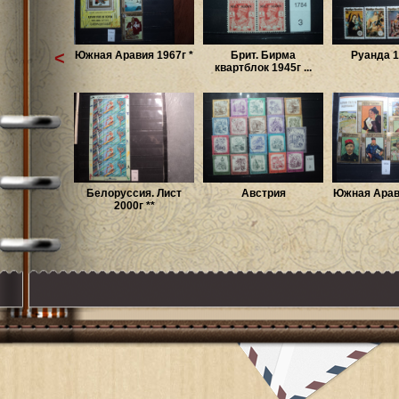
<
Южная Аравия 1967г *
Брит. Бирма
Руанда 1
квартблок 1945г ...
Белоруссия. Лист
Австрия
Южная Арави
2000г **