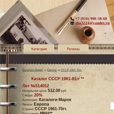
+7 (916) 906-38-60
zha3224@yandex.ru
Категории
Регионы
Каталоги Марок
Европа
СССР 1961-70гг.
Каталог СССР 1961-91гг **
Лот №514012
512.00
Начальная цена:
руб.
20%
Скидка:
Каталоги Марок
Категория:
Европа
Регион:
СССР 1961-70гг.
Страна:
MNH**
Состояние: