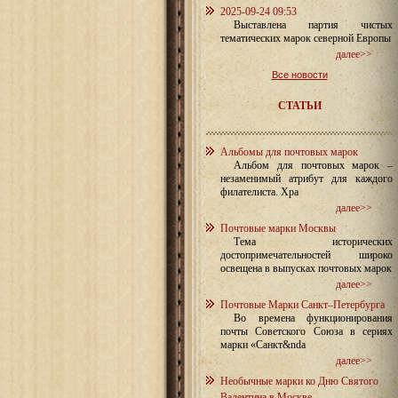
2025-09-24 09:53
Выставлена партия чистых
тематических марок северной Европы
далее>>
Все новости
СТАТЬИ
Альбомы для почтовых марок
Альбом для почтовых марок –
незаменимый атрибут для каждого
филателиста. Хра
далее>>
Почтовые марки Москвы
Тема исторических
достопримечательностей широко
освещена в выпусках почтовых марок
далее>>
Почтовые Марки Санкт–Петербурга
Во времена функционирования
почты Советского Союза в сериях
марки «Санкт&nda
далее>>
Необычные марки ко Дню Святого
Валентина в Москве