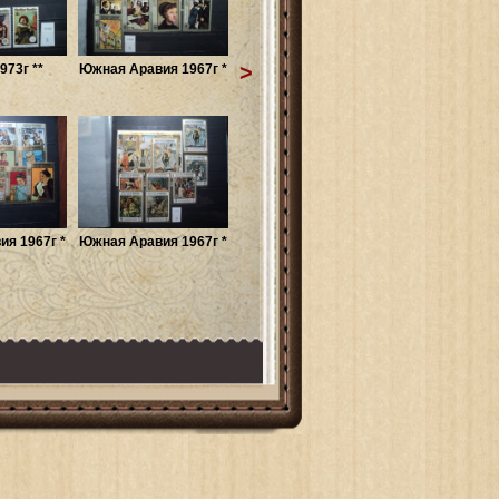
>
973г **
Южная Аравия 1967г *
я 1967г *
Южная Аравия 1967г *