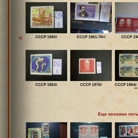
<
СССР 1965г
СССР 1961-70гг
СССР 196
СССР 1963г
СССР 1970г
СССР 1964г 
**
Еще похожие лот