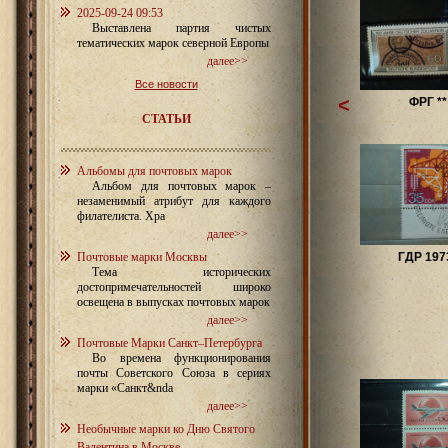
2025-09-24 09:53
Выставлена партия чистых
тематических марок северной Европы
далее>>
Все новости
<
ФРГ **
СТАТЬИ
Альбомы для почтовых марок
Альбом для почтовых марок –
незаменимый атрибут для каждого
филателиста. Хра
далее>>
Почтовые марки Москвы
ГДР 197
Тема исторических
достопримечательностей широко
освещена в выпусках почтовых марок
далее>>
Почтовые Марки Санкт–Петербурга
Во времена функционирования
почты Советского Союза в сериях
марки «Санкт&nda
далее>>
Необычные марки ко Дню Святого
Валентина в Москве