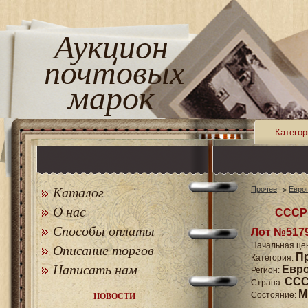
Аукцион
почтовых
марок
Категор
Каталог
Прочее
Евро
О нас
СССР 
Способы оплаты
Лот №517
Начальная це
Описание торгов
П
Категория:
Написать нам
Евр
Регион:
СССР
Страна:
M
Состояние:
НОВОСТИ