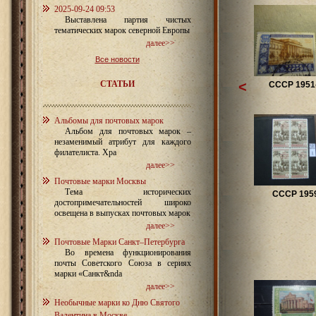
2025-09-24 09:53
Выставлена партия чистых
тематических марок северной Европы
далее>>
Все новости
СТАТЬИ
<
СССР 1951-
Альбомы для почтовых марок
Альбом для почтовых марок –
незаменимый атрибут для каждого
филателиста. Хра
далее>>
Почтовые марки Москвы
Тема исторических
СССР 1959
достопримечательностей широко
освещена в выпусках почтовых марок
далее>>
Почтовые Марки Санкт–Петербурга
Во времена функционирования
почты Советского Союза в сериях
марки «Санкт&nda
далее>>
Необычные марки ко Дню Святого
Валентина в Москве