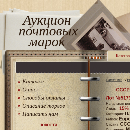
Аукцион
почтовых
марок
Категор
Каталог
Памятники
Е
О нас
СССР 
Способы оплаты
Лот №517
Начальная це
Описание торгов
15%
Скидка:
Написать нам
П
Категория:
Евр
Регион:
СССР
Страна:
НОВОСТИ
M
Состояние: