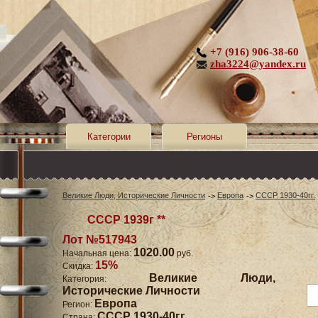
+7 (916) 906-38-60
zha3224@yandex.ru
Категории
Регионы
Великие Люди, Исторические Личности
Европа
СССР 1930-40гг.
СССР 1939г **
Лот №517943
1020.00
Начальная цена:
руб.
15%
Скидка:
Великие Люди,
Категория:
Исторические Личности
Европа
Регион:
СССР 1930-40гг.
Страна: