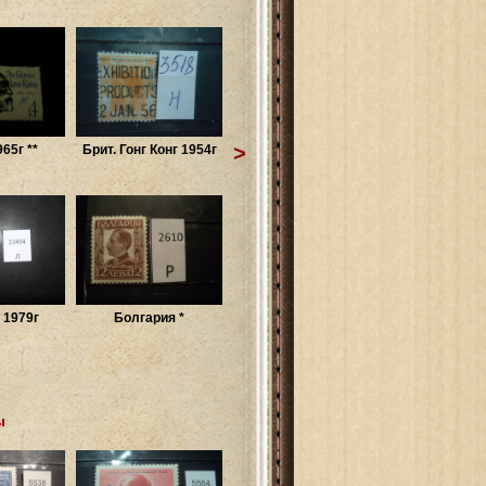
>
65г **
Брит. Гонг Конг 1954г
 1979г
Болгария *
ы