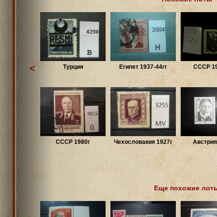
<
Турция
Египет 1937-44гг
СССР 19
СССР 1980г
Чехословакия 1927г
Австрия
Еще похожие лот