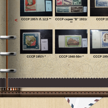
<
СССР 1957г Л. 12,5 **
СССР серия "B" 1931г
СССР 19
**
СССР 1957г *
СССР 1940-50гг *
СССР 1950