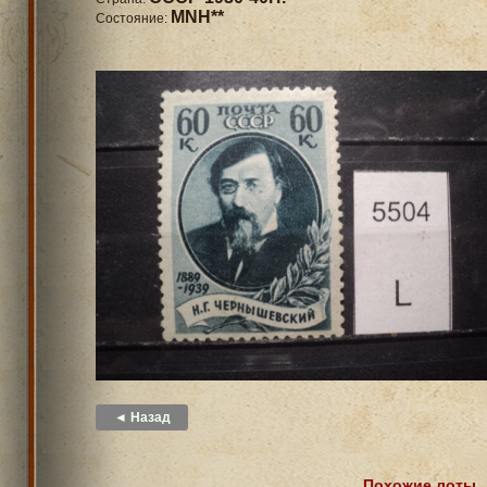
MNH**
Состояние:
◄ Назад
Похожие лоты