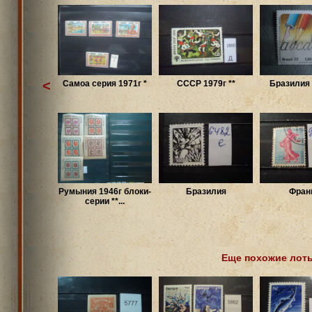
<
Самоа серия 1971г *
СССР 1979г **
Бразилия 
Румыния 1946г блоки-
Бразилия
Фран
серии **...
Еще похожие лот