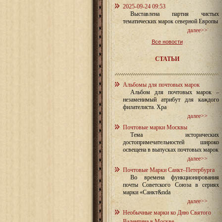
2025-09-24 09:53
Выставлена партия чистых
тематических марок северной Европы
далее>>
Все новости
СТАТЬИ
Альбомы для почтовых марок
Альбом для почтовых марок –
незаменимый атрибут для каждого
филателиста. Хра
далее>>
Почтовые марки Москвы
Тема исторических
достопримечательностей широко
освещена в выпусках почтовых марок
далее>>
Почтовые Марки Санкт–Петербурга
Во времена функционирования
почты Советского Союза в сериях
марки «Санкт&nda
далее>>
Необычные марки ко Дню Святого
Валентина в Москве