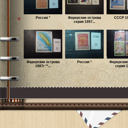
<
Россия *
Фарерские острова
СССР 19
серия 1997...
Фарерские острова
Россия *
Фарерские
1987г **...
серия 1