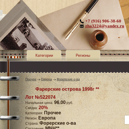
+7 (916) 906-38-60
zha3224@yandex.ru
Категории
Регионы
Прочее
Европа
Форерские о-ва
Фарерские острова 1998г **
Лот №522074
96.00
Начальная цена:
руб.
20%
Скидка:
Прочее
Категория:
Европа
Регион:
Форерские о-ва
Страна:
MNH**
Состояние: