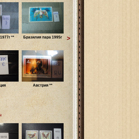
>
1977г **
Бразилия пара 1995г
ция
Австрия **
ы