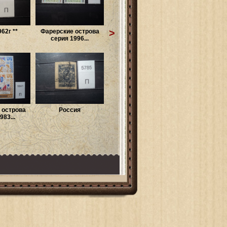
>
62г **
Фарерские острова
серия 1996...
 острова
Россия
983...