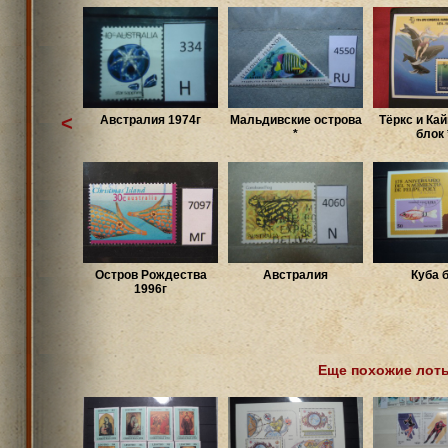
<
Австралия 1974г
Мальдивские острова
Тёркс и Кай
*
блок *
Остров Рождества
Австралия
Куба 
1996г
Еще похожие лот