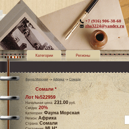
+7 (916) 906-38-60
zha3224@yandex.ru
Категории
Регионы
Фауна Морская
Африка
Сомали
Сомали *
Лот №522959
231.00
Начальная цена:
руб.
20%
Скидка:
Фауна Морская
Категория:
Африка
Регион:
Сомали
Страна:
MLH*
Состояние: