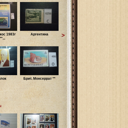
>
кос 1983г
Аргентина
*...
блок
Брит. Монсеррат **
ы