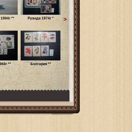
>
1994г **
Руанда 1974г *
68г **
Болгария **