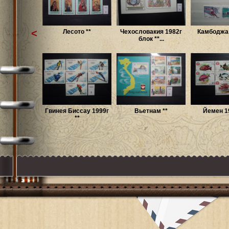
<
Лесото **
Чехословакия 1982г
Камбоджа 
блок **...
Гвинея Биссау 1999г
Вьетнам **
Йемен 19
**