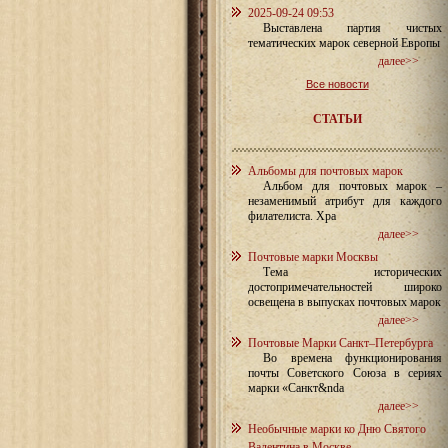
2025-09-24 09:53
Выставлена партия чистых
тематических марок северной Европы
далее>>
Все новости
СТАТЬИ
Альбомы для почтовых марок
Альбом для почтовых марок –
незаменимый атрибут для каждого
филателиста. Хра
далее>>
Почтовые марки Москвы
Тема исторических
достопримечательностей широко
освещена в выпусках почтовых марок
далее>>
Почтовые Марки Санкт–Петербурга
Во времена функционирования
почты Советского Союза в сериях
марки «Санкт&nda
далее>>
Необычные марки ко Дню Святого
Валентина в Москве