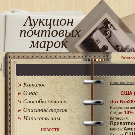
Аукцион
почтовых
марок
Категор
Каталог
Непочтовые Мар
О нас
США (
Способы оплаты
Лот №528
Начальная це
Описание торгов
10%
Скидка:
Написать нам
Категори
Приватпос
Аме
Регион:
НОВОСТИ
СШ
Страна: