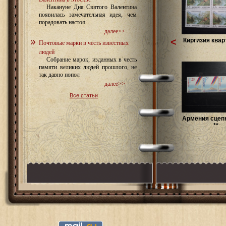
Накануне Дня Святого Валентина
появилась замечательная идея, чем
порадовать настоя
далее>>
<
Киргизия квар
Почтовые марки в честь известных
людей
Собрание марок, изданных в честь
памяти великих людей прошлого, не
так давно попол
далее>>
Все статьи
Армения сцепк
**