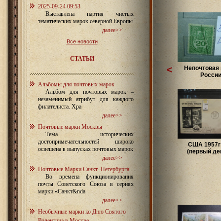
2025-09-24 09:53
Выставлена партия чистых
тематических марок северной Европы
далее>>
Все новости
СТАТЬИ
<
Непочтовая
Росси
Альбомы для почтовых марок
Альбом для почтовых марок –
незаменимый атрибут для каждого
филателиста. Хра
далее>>
Почтовые марки Москвы
Тема исторических
достопримечательностей широко
США 1957г
освещена в выпусках почтовых марок
(первый день
далее>>
Почтовые Марки Санкт–Петербурга
Во времена функционирования
почты Советского Союза в сериях
марки «Санкт&nda
далее>>
Необычные марки ко Дню Святого
Валентина в Москве