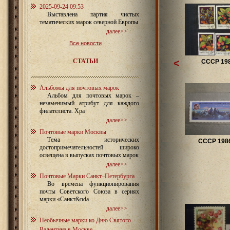
2025-09-24 09:53
Выставлена партия чистых
тематических марок северной Европы
далее>>
Все новости
СТАТЬИ
<
СССР 19
Альбомы для почтовых марок
Альбом для почтовых марок –
незаменимый атрибут для каждого
филателиста. Хра
далее>>
Почтовые марки Москвы
Тема исторических
СССР 1986
достопримечательностей широко
освещена в выпусках почтовых марок
далее>>
Почтовые Марки Санкт–Петербурга
Во времена функционирования
почты Советского Союза в сериях
марки «Санкт&nda
далее>>
Необычные марки ко Дню Святого
Валентина в Москве