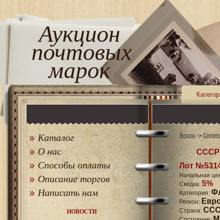
Аукцион
почтовых
марок
Категор
Каталог
Флора
Европ
О нас
СССР 
Способы оплаты
Лот №531
Начальная це
Описание торгов
5%
Скидка:
Написать нам
Ф
Категория:
Евр
Регион:
СССР
Страна:
НОВОСТИ
M
Состояние: