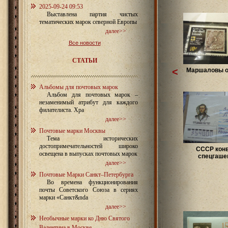
2025-09-24 09:53
Выставлена партия чистых
тематических марок северной Европы
далее>>
Все новости
СТАТЬИ
<
Маршаловы о
Альбомы для почтовых марок
Альбом для почтовых марок –
незаменимый атрибут для каждого
филателиста. Хра
далее>>
Почтовые марки Москвы
Тема исторических
достопримечательностей широко
СССР кон
освещена в выпусках почтовых марок
спецгаше
далее>>
Почтовые Марки Санкт–Петербурга
Во времена функционирования
почты Советского Союза в сериях
марки «Санкт&nda
далее>>
Необычные марки ко Дню Святого
Валентина в Москве