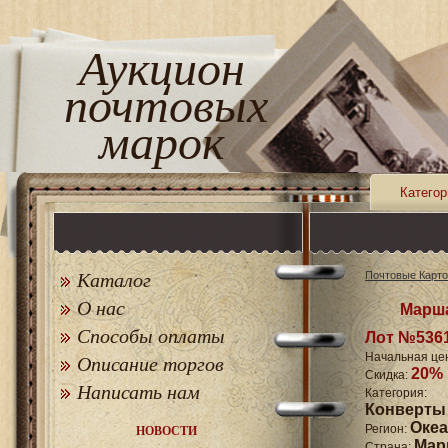
Аукцион
почтовых
марок
Категор
Каталог
Почтовые Карто
О нас
Марша
Способы оплаты
Лот №536
Начальная це
Описание торгов
20%
Скидка:
Написать нам
Категори
Конверты
Оке
Регион:
НОВОСТИ
Мар
Страна: