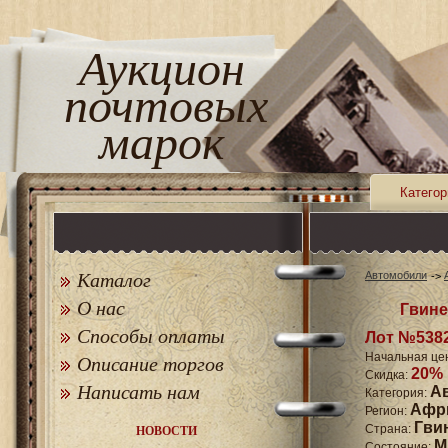
Аукцион
почтовых
марок
Категор
Каталог
Автомобили
О нас
Гвине
Способы оплаты
Лот №538
Начальная це
Описание торгов
20%
Скидка:
Написать нам
А
Категория:
Афр
Регион:
Гви
Страна:
НОВОСТИ
M
Состояние: