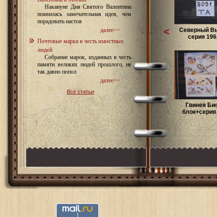
Накануне Дня Святого Валентина
появилась замечательная идея, чем
порадовать настоя
<
Северный В
далее>>
серия 1962
Почтовые марки в честь известных
людей
Собрание марок, изданных в честь
памяти великих людей прошлого, не
так давно попол
далее>>
Все статьи
Гвинея Би
блок+серия 