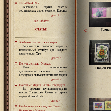
2025-09-24 09:53
Выставлена партия чистых
тематических марок северной Европы
далее>>
Все новости
СТАТЬИ
<
Гвине
Альбомы для почтовых марок
Альбом для почтовых марок –
незаменимый атрибут для каждого
филателиста. Хра
далее>>
Почтовые марки Москвы
Тема исторических
Гвинея 196
достопримечательностей широко
освещена в выпусках почтовых марок
далее>>
Почтовые Марки Санкт–Петербурга
Во времена функционирования
почты Советского Союза в сериях
марки «Санкт&nda
далее>>
Необычные марки ко Дню Святого
Валентина в Москве