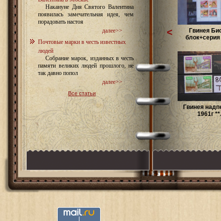
Накануне Дня Святого Валентина
появилась замечательная идея, чем
порадовать настоя
<
Гвинея Би
далее>>
блок+серия 
Почтовые марки в честь известных
людей
Собрание марок, изданных в честь
памяти великих людей прошлого, не
так давно попол
далее>>
Все статьи
Гвинея надп
1961г **.