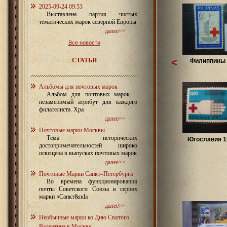
2025-09-24 09:53
Выставлена партия чистых
тематических марок северной Европы
далее>>
Все новости
СТАТЬИ
<
Филиппины 
Альбомы для почтовых марок
Альбом для почтовых марок –
незаменимый атрибут для каждого
филателиста. Хра
далее>>
Почтовые марки Москвы
Тема исторических
Югославия 19
достопримечательностей широко
освещена в выпусках почтовых марок
далее>>
Почтовые Марки Санкт–Петербурга
Во времена функционирования
почты Советского Союза в сериях
марки «Санкт&nda
далее>>
Необычные марки ко Дню Святого
Валентина в Москве