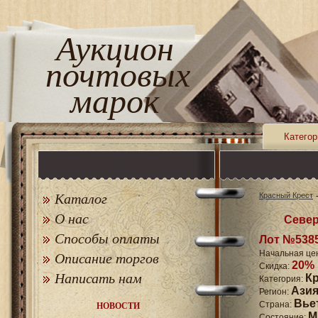
Аукцион
почтовых
марок
Категор
Каталог
Красный Крест
О нас
Север
Способы оплаты
Лот №538
Начальная це
Описание торгов
20%
Скидка:
Написать нам
К
Категория:
Ази
Регион:
Вье
Страна:
НОВОСТИ
M
Состояние: