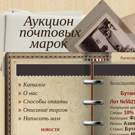
Аукцион
почтовых
марок
Категор
Каталог
Фауна Насеком
О нас
Бутан 
Способы оплаты
Лот №552
Начальная це
Описание торгов
10%
Скидка:
Написать нам
Ф
Категория:
Ази
Регион:
Бут
Страна:
НОВОСТИ
M
Состояние: