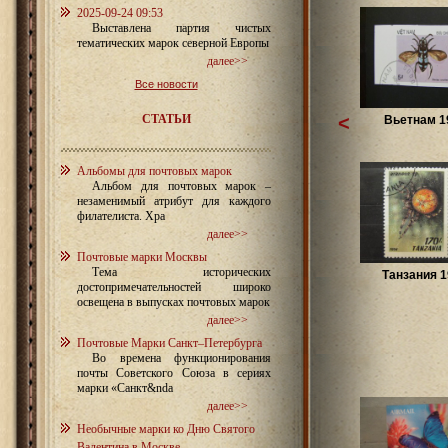
2025-09-24 09:53
Выставлена партия чистых
тематических марок северной Европы
далее>>
Все новости
СТАТЬИ
<
Вьетнам 1
Альбомы для почтовых марок
Альбом для почтовых марок –
незаменимый атрибут для каждого
филателиста. Хра
далее>>
Почтовые марки Москвы
Тема исторических
Танзания 1
достопримечательностей широко
освещена в выпусках почтовых марок
далее>>
Почтовые Марки Санкт–Петербурга
Во времена функционирования
почты Советского Союза в сериях
марки «Санкт&nda
далее>>
Необычные марки ко Дню Святого
Валентина в Москве