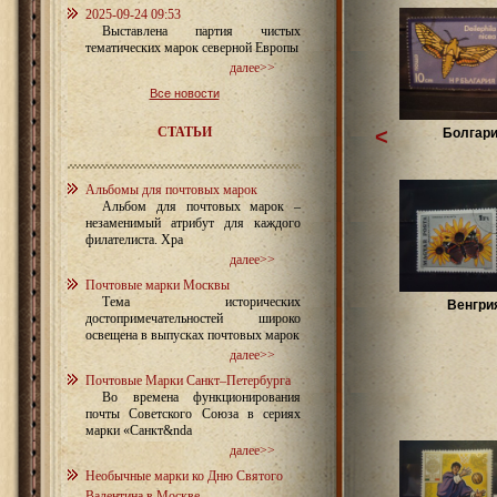
2025-09-24 09:53
Выставлена партия чистых
тематических марок северной Европы
далее>>
Все новости
СТАТЬИ
<
Болгар
Альбомы для почтовых марок
Альбом для почтовых марок –
незаменимый атрибут для каждого
филателиста. Хра
далее>>
Почтовые марки Москвы
Тема исторических
Венгри
достопримечательностей широко
освещена в выпусках почтовых марок
далее>>
Почтовые Марки Санкт–Петербурга
Во времена функционирования
почты Советского Союза в сериях
марки «Санкт&nda
далее>>
Необычные марки ко Дню Святого
Валентина в Москве