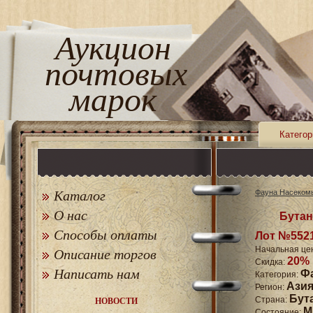
Аукцион
почтовых
марок
Категор
Каталог
Фауна Насеком
О нас
Бутан
Способы оплаты
Лот №552
Начальная це
Описание торгов
20%
Скидка:
Написать нам
Ф
Категория:
Ази
Регион:
Бут
Страна:
НОВОСТИ
M
Состояние: