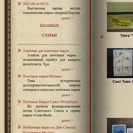
2025-09-24 09:53
Выставлена партия чистых
тематических марок северной Европы
далее>>
Все новости
СТАТЬИ
<
Тонга *
Альбомы для почтовых марок
Альбом для почтовых марок –
незаменимый атрибут для каждого
филателиста. Хра
далее>>
Почтовые марки Москвы
Тема исторических
Сант Томе 
достопримечательностей широко
освещена в выпусках почтовых марок
далее>>
Почтовые Марки Санкт–Петербурга
Во времена функционирования
почты Советского Союза в сериях
марки «Санкт&nda
далее>>
Необычные марки ко Дню Святого
Валентина в Москве