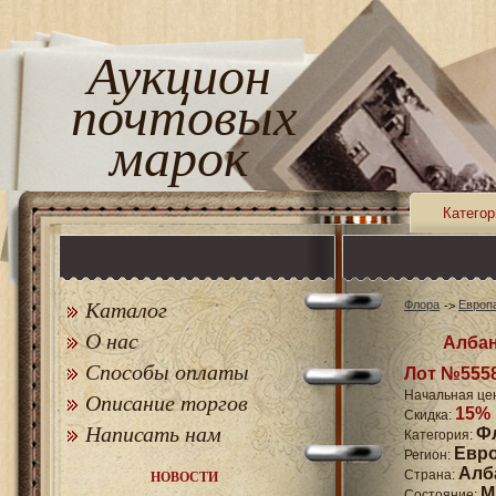
Аукцион
почтовых
марок
Категор
Каталог
Флора
Европ
О нас
Албан
Способы оплаты
Лот №555
Начальная це
Описание торгов
15%
Скидка:
Написать нам
Ф
Категория:
Евр
Регион:
Алб
Страна:
НОВОСТИ
M
Состояние: