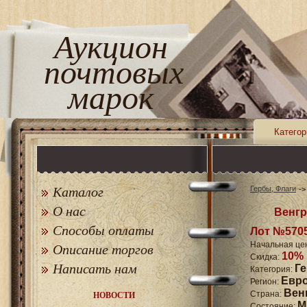
Аукцион
почтовых
марок
Категор
Каталог
Гербы, Флаги
О нас
Венгр
Способы оплаты
Лот №570
Начальная це
Описание торгов
10%
Скидка:
Написать нам
Г
Категория:
Евр
Регион:
Вен
Страна:
НОВОСТИ
M
Состояние: