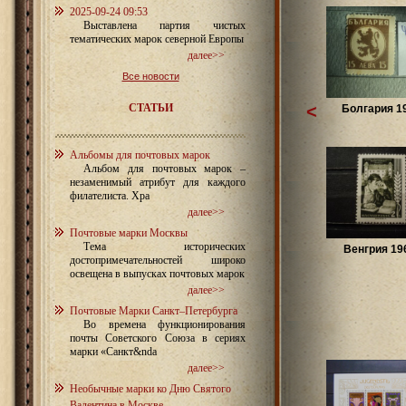
2025-09-24 09:53
Выставлена партия чистых
тематических марок северной Европы
далее>>
Все новости
СТАТЬИ
<
Болгария 19
Альбомы для почтовых марок
Альбом для почтовых марок –
незаменимый атрибут для каждого
филателиста. Хра
далее>>
Почтовые марки Москвы
Тема исторических
Венгрия 196
достопримечательностей широко
освещена в выпусках почтовых марок
далее>>
Почтовые Марки Санкт–Петербурга
Во времена функционирования
почты Советского Союза в сериях
марки «Санкт&nda
далее>>
Необычные марки ко Дню Святого
Валентина в Москве