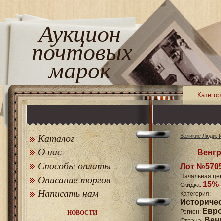
Аукцион
почтовых
марок
Категор
Каталог
Великие Люди, 
О нас
Венгр
Способы оплаты
Лот №570
Начальная це
Описание торгов
15%
Скидка:
Написать нам
Катего
Историче
Евр
Регион:
НОВОСТИ
Вен
Страна: