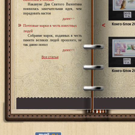
Накануне Дня Святого Валентина
появилась замечательная идея, чем
порадовать настоя
далее>>
<
Конго блок 2
Почтовые марки в честь известных
людей
Собрание марок, изданных в честь
памяти великих людей прошлого, не
так давно попол
далее>>
Все статьи
Конго блок 2