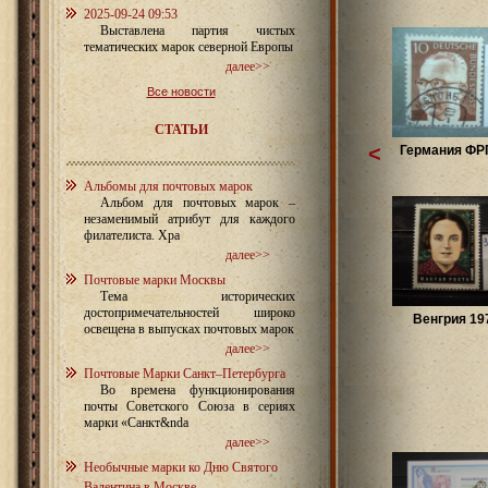
2025-09-24 09:53
Выставлена партия чистых
тематических марок северной Европы
далее>>
Все новости
СТАТЬИ
<
Германия ФРГ
Альбомы для почтовых марок
Альбом для почтовых марок –
незаменимый атрибут для каждого
филателиста. Хра
далее>>
Почтовые марки Москвы
Тема исторических
достопримечательностей широко
Венгрия 197
освещена в выпусках почтовых марок
далее>>
Почтовые Марки Санкт–Петербурга
Во времена функционирования
почты Советского Союза в сериях
марки «Санкт&nda
далее>>
Необычные марки ко Дню Святого
Валентина в Москве