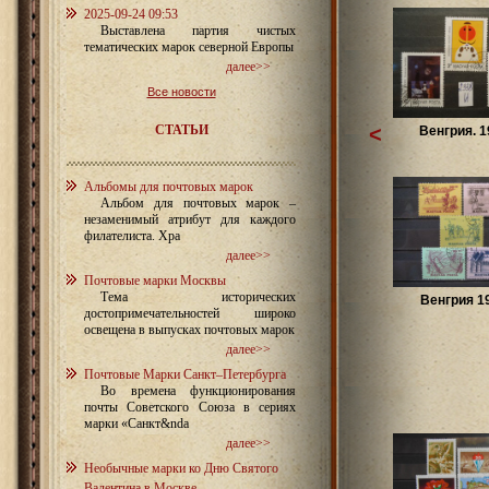
2025-09-24 09:53
Выставлена партия чистых
тематических марок северной Европы
далее>>
Все новости
СТАТЬИ
<
Венгрия. 1
Альбомы для почтовых марок
Альбом для почтовых марок –
незаменимый атрибут для каждого
филателиста. Хра
далее>>
Почтовые марки Москвы
Тема исторических
Венгрия 1
достопримечательностей широко
освещена в выпусках почтовых марок
далее>>
Почтовые Марки Санкт–Петербурга
Во времена функционирования
почты Советского Союза в сериях
марки «Санкт&nda
далее>>
Необычные марки ко Дню Святого
Валентина в Москве