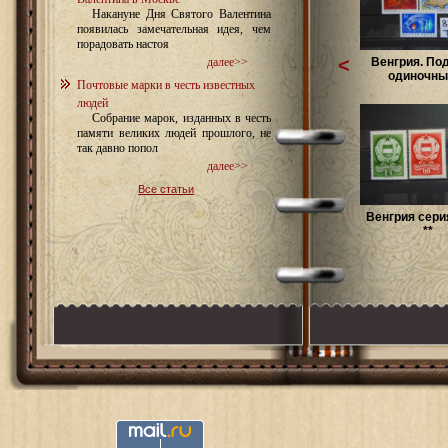
Накануне Дня Святого Валентина
появилась замечательная идея, чем
порадовать настоя
<
Венгрия. По
далее>>
одиночных
Почтовые марки в честь известных
людей
Собрание марок, изданных в честь
памяти великих людей прошлого, не
так давно попол
далее>>
Все статьи
Венгрия сери
**