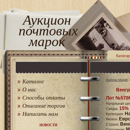
Аукцион
почтовых
марок
Категор
Каталог
Наборы Марок
О нас
Венгр
Способы оплаты
Лот №570
Начальная це
Описание торгов
15%
Скидка:
Написать нам
Н
Категория:
Евр
Регион:
Вен
Страна:
НОВОСТИ
M
Состояние: