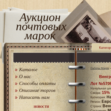
Аукцион
почтовых
марок
Категор
Каталог
Наборы Марок
О нас
Венгр
Способы оплаты
Лот №570
Начальная це
Описание торгов
15%
Скидка:
Написать нам
Н
Категория:
Евр
Регион:
Вен
Страна:
НОВОСТИ
M
Состояние: