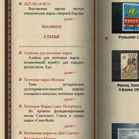
2025-09-24 09:53
Выставлена партия чистых
тематических марок северной Европы
далее>>
Все новости
СТАТЬИ
<
Румыния 1
Альбомы для почтовых марок
Альбом для почтовых марок –
незаменимый атрибут для каждого
филателиста. Хра
далее>>
Почтовые марки Москвы
Тема исторических
Франц. Зап
достопримечательностей широко
Африка 194
освещена в выпусках почтовых марок
далее>>
Почтовые Марки Санкт–Петербурга
Во времена функционирования
почты Советского Союза в сериях
марки «Санкт&nda
далее>>
Необычные марки ко Дню Святого
Валентина в Москве