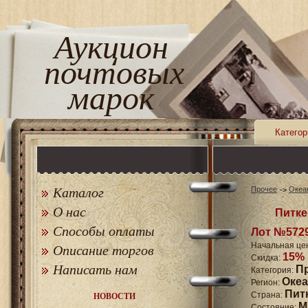
Аукцион
почтовых
марок
Категор
Каталог
Прочее
Океа
О нас
Питке
Способы оплаты
Лот №572
Начальная це
Описание торгов
15%
Скидка:
Написать нам
П
Категория:
Оке
Регион:
Пит
Страна:
НОВОСТИ
M
Состояние: