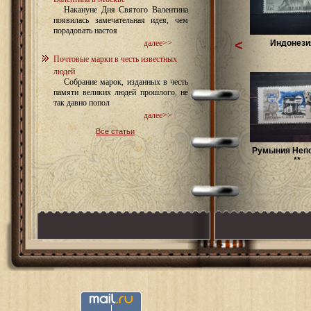
Накануне Дня Святого Валентина
появилась замечательная идея, чем
порадовать настоя
<
Индонезия
далее>>
Почтовые марки в честь известных
людей
Собрание марок, изданных в честь
памяти великих людей прошлого, не
так давно попол
далее>>
Все статьи
Румыния Неп
**