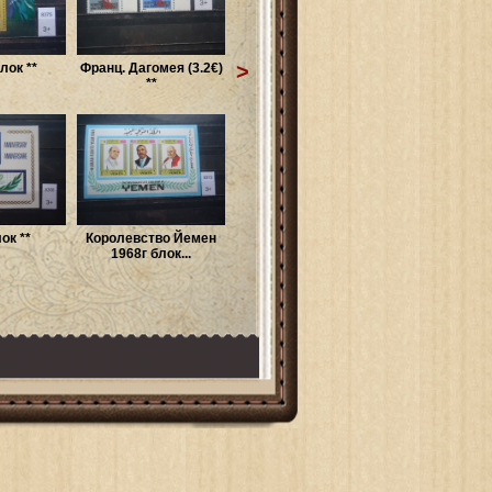
>
лок **
Франц. Дагомея (3.2€)
**
ок **
Королевство Йемен
1968г блок...