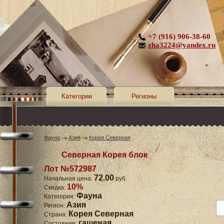
+7 (916) 906-38-60
zha3224@yandex.ru
Категории
Регионы
Фауна
Азия
Корея Северная
Северная Корея блок
Лот №572987
72.00
Начальная цена:
руб.
10%
Скидка:
Фауна
Категория:
Азия
Регион:
Корея Северная
Страна:
гашеная
Состояние: