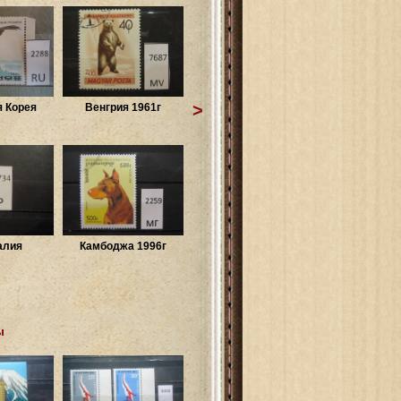
>
 Корея
Венгрия 1961г
алия
Камбоджа 1996г
ы