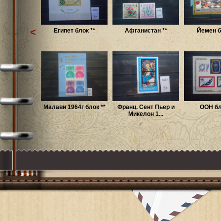
<
Египет блок **
Афганистан **
Йемен б
Малави 1964г блок **
Франц. Сент Пьер и
ООН бл
Микелон 1...