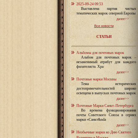
2025-09-24 09:53
Выставлена партия чистых
тематических марок северной Европы
далее>>
Все новости
СТАТЬИ
Альбомы для почтовых марок
Альбом для почтовых марок –
незаменимый атрибут для каждого
филателиста. Хра
далее>>
Почтовые марки Москвы
Тема исторических
достопримечательностей широко
освещена в выпусках почтовых марок
далее>>
Почтовые Марки Санкт–Петербурга
Во времена функционирования
почты Советского Союза в сериях
марки «Санкт&nda
далее>>
Необычные марки ко Дню Святого
Валентина в Москве