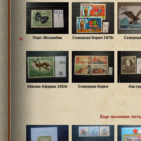
<
Порт. Мозамбик
Северная Корея 1978г
Северная
Южная Африка 1954г
Северная Корея
Австр
Еще похожие лот