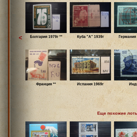
<
Болгария 1979г **
Куба "A" 1939г
Германия 
Франция **
Испания 1969г
Инд
Еще похожие лот