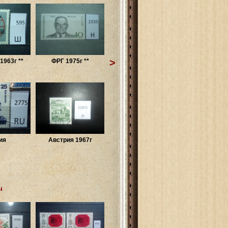
>
1963г **
ФРГ 1975г **
ия
Австрия 1967г
ы