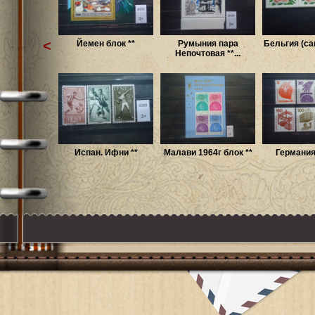
<
Йемен блок **
Румыния пара
Бельгия (са
Непочтовая **...
Испан. Ифни **
Малави 1964г блок **
Германия