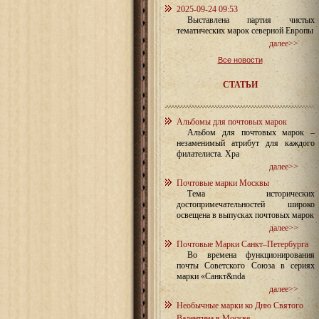
2025-09-24 09:53
Выставлена партия чистых
тематических марок северной Европы
далее>>
Все новости
СТАТЬИ
Альбомы для почтовых марок
Альбом для почтовых марок –
незаменимый атрибут для каждого
филателиста. Хра
далее>>
Почтовые марки Москвы
Тема исторических
достопримечательностей широко
освещена в выпусках почтовых марок
далее>>
Почтовые Марки Санкт–Петербурга
Во времена функционирования
почты Советского Союза в сериях
марки «Санкт&nda
далее>>
Необычные марки ко Дню Святого
Валентина в Москве