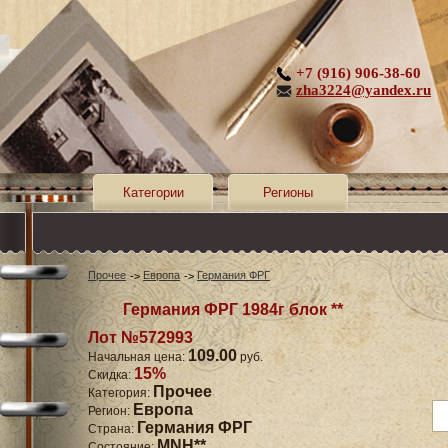
+7 (916) 906-38-60
zha3224@yandex.ru
Категории
Регионы
Прочее
Европа
Германия ФРГ
Германия ФРГ 1984г блок **
Лот №572993
109.00
Начальная цена:
руб.
15%
Скидка:
Прочее
Категория:
Европа
Регион:
Германия ФРГ
Страна:
MNH**
Состояние: