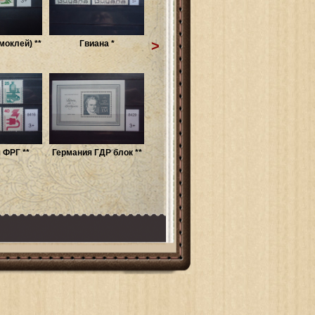
>
моклей) **
Гвиана *
 ФРГ **
Германия ГДР блок **